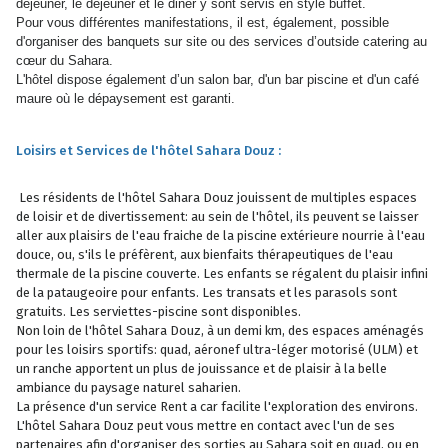
déjeuner, le déjeuner et le diner y sont servis en style buffet.
Pour vous différentes manifestations, il est, également, possible
d'organiser des banquets sur site ou des services d’outside catering au
cœur du Sahara.
L'hôtel dispose également d’un salon bar, d'un bar piscine et d'un café
maure où le dépaysement est garanti.
Loisirs et Services de l'hôtel Sahara Douz :
Les résidents de l'hôtel Sahara Douz jouissent de multiples espaces
de loisir et de divertissement: au sein de l'hôtel, ils peuvent se laisser
aller aux plaisirs de l'eau fraiche de la piscine extérieure nourrie à l'eau
douce, ou, s'ils le préfèrent, aux bienfaits thérapeutiques de l'eau
thermale de la piscine couverte. Les enfants se régalent du plaisir infini
de la pataugeoire pour enfants. Les transats et les parasols sont
gratuits. Les serviettes-piscine sont disponibles.
Non loin de l'hôtel Sahara Douz, à un demi km, des espaces aménagés
pour les loisirs sportifs: quad, aéronef ultra-léger motorisé (ULM) et
un ranche apportent un plus de jouissance et de plaisir à la belle
ambiance du paysage naturel saharien.
La présence d'un service Rent a car facilite l'exploration des environs.
L'hôtel Sahara Douz peut vous mettre en contact avec l'un de ses
partenaires afin d'organiser des sorties au Sahara soit en quad, ou en