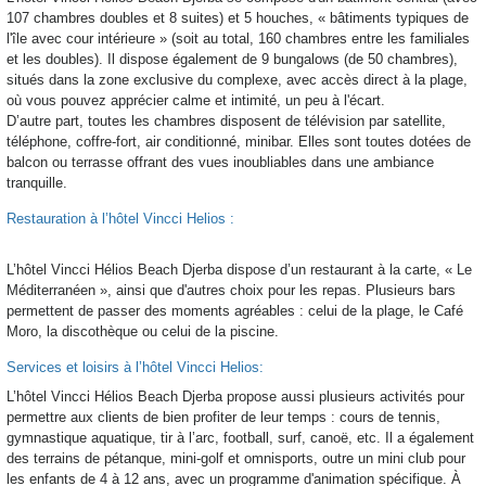
107 chambres doubles et 8 suites) et 5 houches, « bâtiments typiques de
l'île avec cour intérieure » (soit au total, 160 chambres entre les familiales
et les doubles). Il dispose également de 9 bungalows (de 50 chambres),
situés dans la zone exclusive du complexe, avec accès direct à la plage,
où vous pouvez apprécier calme et intimité, un peu à l'écart.
D’autre part, toutes les chambres disposent de télévision par satellite,
téléphone, coffre-fort, air conditionné, minibar. Elles sont toutes dotées de
balcon ou terrasse offrant des vues inoubliables dans une ambiance
tranquille.
Restauration à l’hôtel Vincci Helios :
L’hôtel Vincci Hélios Beach Djerba dispose d’un restaurant à la carte, « Le
Méditerranéen », ainsi que d'autres choix pour les repas. Plusieurs bars
permettent de passer des moments agréables : celui de la plage, le Café
Moro, la discothèque ou celui de la piscine.
Services et loisirs à l’hôtel Vincci Helios:
L’hôtel Vincci Hélios Beach Djerba propose aussi plusieurs activités pour
permettre aux clients de bien profiter de leur temps : cours de tennis,
gymnastique aquatique, tir à l’arc, football, surf, canoë, etc. Il a également
des terrains de pétanque, mini-golf et omnisports, outre un mini club pour
les enfants de 4 à 12 ans, avec un programme d'animation spécifique. À