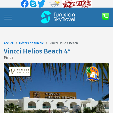
Accueil
Hôtels en tunisie
Vincci Helios Beach
Vincci Helios Beach 4*
Djerba