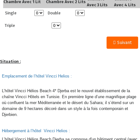
Chambre Avec 1 Lit
Chambre Avec 2 Lits
Avec 3 Lits
Avec 4 Lits
Single
Double
Triple
Suivant
Situation :
Emplacement de l’hôtel Vincci Helios :
L’hôtel Vincci Hélios Beach 4* Djerba est le nouvel établissement de la
chaîne Vincci Hôtels en Tunisie. En première ligne d’une magnifique plage
où confluent la mer Méditerranée et le désert du Sahara; il s’étend sur un
domaine de 9 hectares décoré dans un style à la fois contemporain et
Djerbien.
Hébergement à l’hôtel Vincci Helios :
L’hôtel Vincci Hélios Beach Djerba se compose d'un bâtiment central (avec