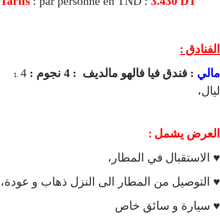
Tarifs
: par personne en TND :
3.430
DT
الفنادق :
4
: فندق فيا فالهو مالديف : 4 نجوم :
مالي
،
ليال
العرض يشمل :
♥ الاستقبال في المطار،
♥ التوصيل من المطار الى النزل ذهاب و عودة،
♥ سيارة و سائق خاص