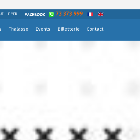
73 373 999
UE
FLYER
s
Thalasso
Events
Billetterie
Contact