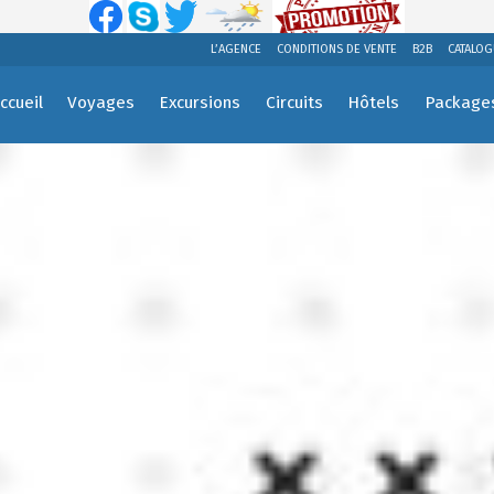
L’AGENCE
CONDITIONS DE VENTE
B2B
CATALOG
ccueil
Voyages
Excursions
Circuits
Hôtels
Package